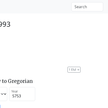
993
1 Elul
→
 to Gregorian
Year