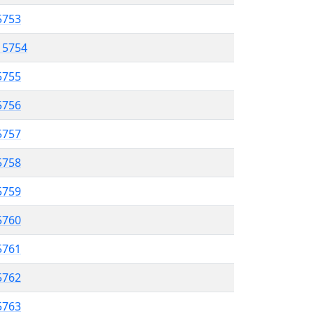
5753
l 5754
5755
 5756
5757
5758
 5759
5760
5761
 5762
5763