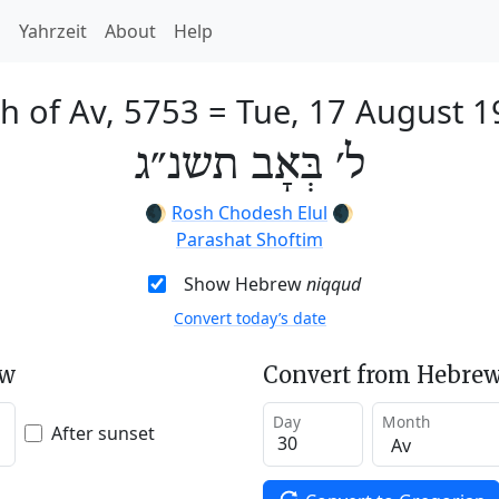
h
Yahrzeit
About
Help
h of Av, 5753
=
Tue, 17 August 1
ל׳ בְּאָב תשנ״ג
🌒
Rosh Chodesh Elul
🌒
Parashat Shoftim
Show Hebrew
niqqud
Convert today’s date
ew
Convert from Hebrew
Day
Month
After sunset