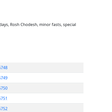
ays, Rosh Chodesh, minor fasts, special
 5748
5749
5750
 5751
5752