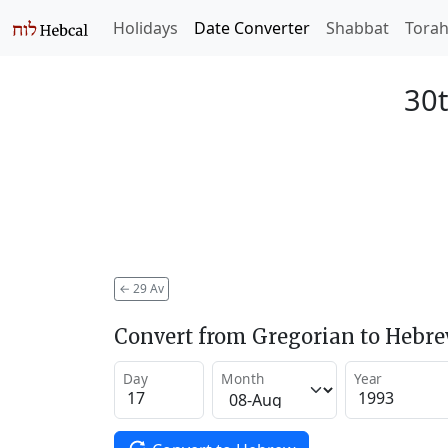
Holidays
Date Converter
Shabbat
Tora
30t
←
29 Av
Convert from Gregorian to Hebr
Day
Month
Year