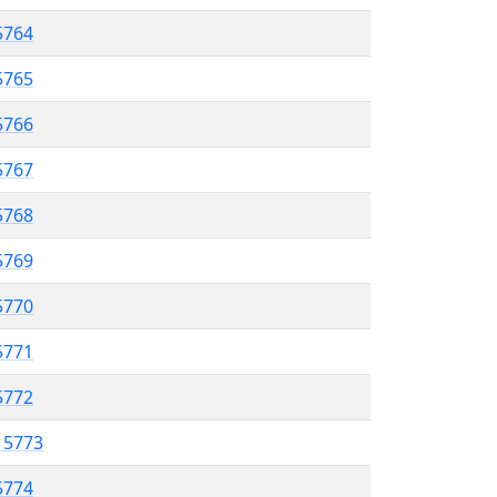
5764
5765
5766
 5767
5768
5769
 5770
5771
5772
l 5773
5774