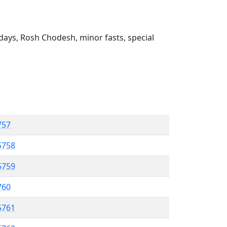
ays, Rosh Chodesh, minor fasts, special
757
5758
5759
760
5761