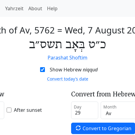
h
Yahrzeit
About
Help
th of Av, 5762
=
Wed, 7 August 2
כ״ט בְּאָב תשס״ב
Parashat Shoftim
Show Hebrew
niqqud
Convert today’s date
ew
Convert from Hebrew
Day
Month
After sunset
Convert to Gregorian