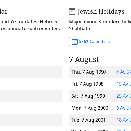
dar
Jewish Holidays
) and Yizkor dates, Hebrew
Major, minor & modern holid
Free annual email reminders
Shabbatot.
5762 Calendar »
7 August
Thu, 7 Aug 1997
4 Av 5
Fri, 7 Aug 1998
15 Av 
Sat, 7 Aug 1999
25 Av 
Mon, 7 Aug 2000
6 Av 5
Tue, 7 Aug 2001
18 Av 