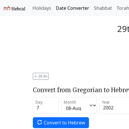
Holidays
Date Converter
Shabbat
Tora
29
←
28 Av
Convert from Gregorian to Hebr
Day
Month
Year
Convert to Hebrew