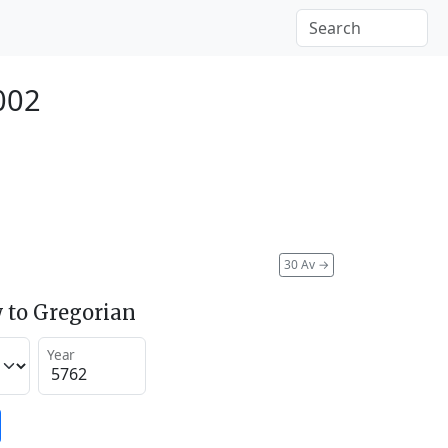
002
30 Av
→
 to Gregorian
Year