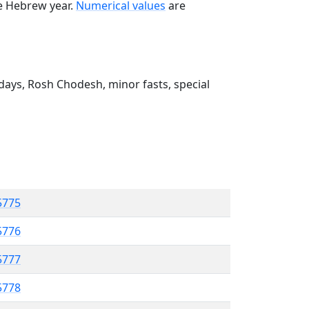
he Hebrew year.
Numerical values
are
ays, Rosh Chodesh, minor fasts, special
5775
5776
5777
 5778