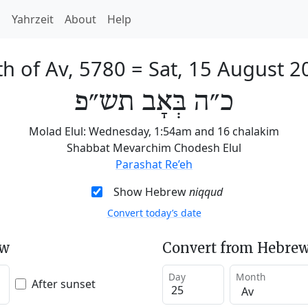
h
Yahrzeit
About
Help
th of Av, 5780
=
Sat, 15 August 2
כ״ה בְּאָב תש״פ
Molad Elul: Wednesday, 1:54am and 16 chalakim
Shabbat Mevarchim Chodesh Elul
Parashat Re’eh
Show Hebrew
niqqud
Convert today’s date
ew
Convert from Hebrew
Day
Month
After sunset