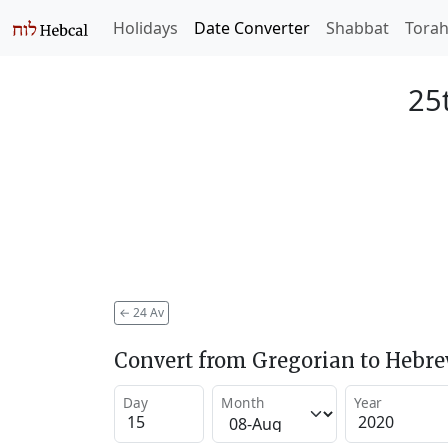
Holidays
Date Converter
Shabbat
Tora
25
←
24 Av
Convert from Gregorian to Hebr
Day
Month
Year