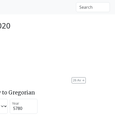
020
26 Av
→
 to Gregorian
Year