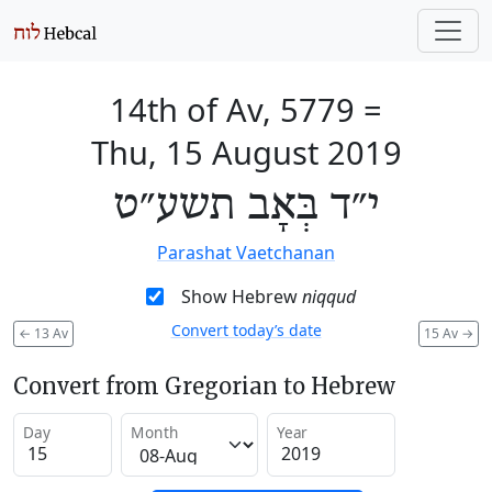
14th of Av, 5779
=
Thu, 15 August 2019
י״ד בְּאָב תשע״ט
Parashat Vaetchanan
Show Hebrew
niqqud
Convert today’s date
←
13 Av
15 Av
→
Convert from Gregorian to Hebrew
Day
Month
Year