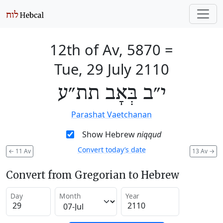
12th of Av, 5870
=
Tue, 29 July 2110
י״ב בְּאָב תת״ע
Parashat Vaetchanan
Show Hebrew
niqqud
Convert today’s date
←
11 Av
13 Av
→
Convert from Gregorian to Hebrew
Day
Month
Year