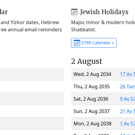
dar
Jewish Holidays
) and Yizkor dates, Hebrew
Major, minor & modern holid
Free annual email reminders
Shabbatot.
5799 Calendar »
2 August
Wed, 2 Aug 2034
17 Av 
Thu, 2 Aug 2035
26 Ta
Sat, 2 Aug 2036
9 Av 5
Sun, 2 Aug 2037
21 Av 
Mon, 2 Aug 2038
1 Av 5