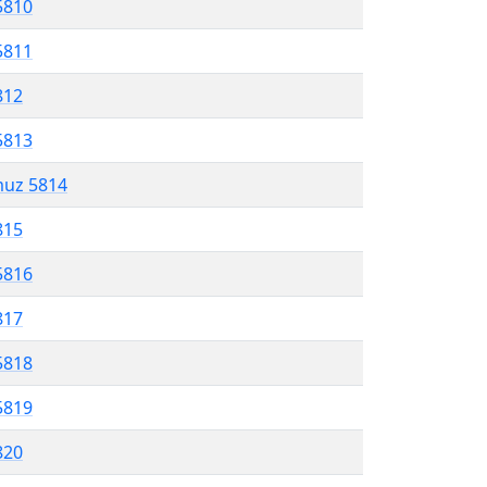
5810
5811
812
5813
muz 5814
815
5816
817
5818
5819
820