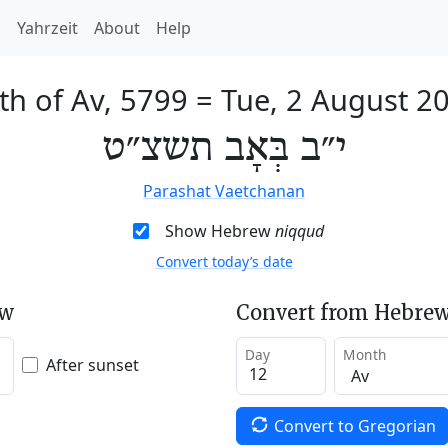
h
Yahrzeit
About
Help
th of Av, 5799
=
Tue, 2 August 2
י״ב בְּאָב תשצ״ט
Parashat Vaetchanan
Show Hebrew
niqqud
Convert today’s date
ew
Convert from Hebrew
Day
Month
After sunset
Convert to Gregorian