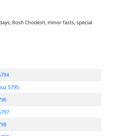
ays, Rosh Chodesh, minor fasts, special
5794
muz 5795
796
5797
798