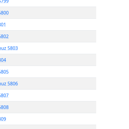
5799
5800
801
5802
muz 5803
804
5805
muz 5806
5807
5808
809