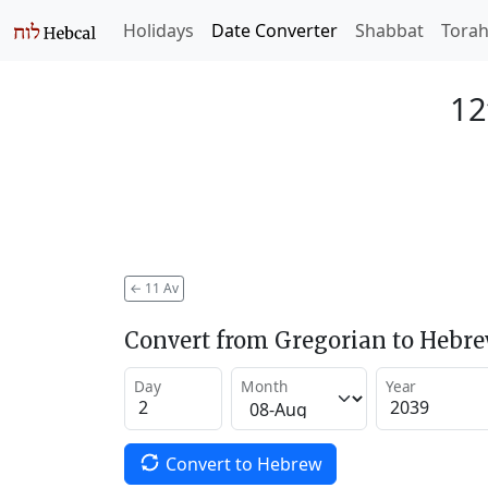
Holidays
Date Converter
Shabbat
Tora
12
←
11 Av
Convert from Gregorian to Hebr
Day
Month
Year
Convert to Hebrew