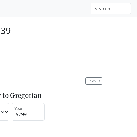
039
13 Av
→
 to Gregorian
Year