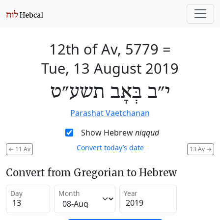
12th of Av, 5779
=
Tue, 13 August 2019
י״ב בְּאָב תשע״ט
Parashat Vaetchanan
Show Hebrew
niqqud
Convert today’s date
←
11 Av
13 Av
→
Convert from Gregorian to Hebrew
Day
Month
Year