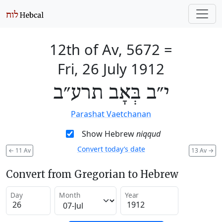
12th of Av, 5672
=
Fri, 26 July 1912
י״ב בְּאָב תרע״ב
Parashat Vaetchanan
Show Hebrew
niqqud
Convert today’s date
←
11 Av
13 Av
→
Convert from Gregorian to Hebrew
Day
Month
Year