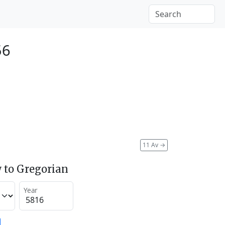
56
11 Av
→
 to Gregorian
Year