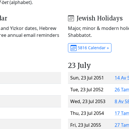
f-bet
(alphabet).
dar
Jewish Holidays
) and Yizkor dates, Hebrew
Major, minor & modern holid
Free annual email reminders
Shabbatot.
5816 Calendar »
23 July
Sun, 23 Jul 2051
14 Av 
Tue, 23 Jul 2052
26 Ta
Wed, 23 Jul 2053
8 Av 5
Thu, 23 Jul 2054
17 Ta
Fri, 23 Jul 2055
27 Ta