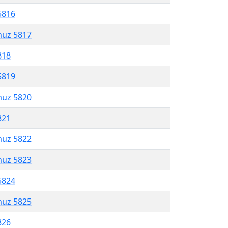
5816
muz 5817
818
5819
muz 5820
821
muz 5822
muz 5823
5824
muz 5825
826