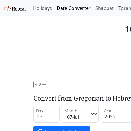
Holidays
Date Converter
Shabbat
Tora
1
←
9 Av
Convert from Gregorian to Hebr
Day
Month
Year