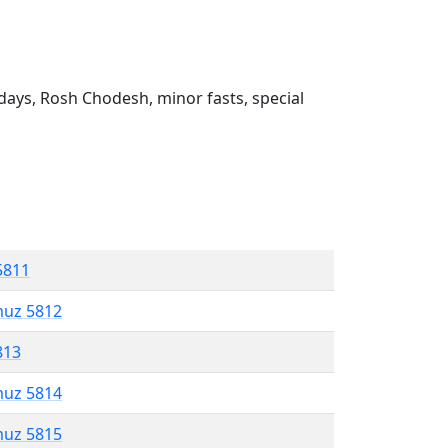
ays, Rosh Chodesh, minor fasts, special
5811
muz 5812
813
muz 5814
muz 5815