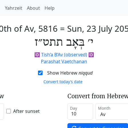
h
Yahrzeit
About
Help
0th of Av, 5816
=
Sun, 23 July 20
י׳ בְּאָב תתט״ז
✡️
Tish’a B’Av (observed)
✡️
Parashat Vaetchanan
Show Hebrew
niqqud
Convert today’s date
ew
Convert from Hebrew
Day
Month
After sunset