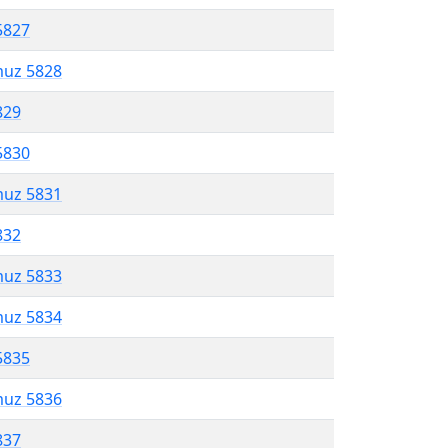
5827
muz 5828
829
5830
muz 5831
832
muz 5833
muz 5834
5835
muz 5836
837