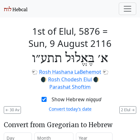
1st of Elul, 5876
=
Sun, 9 August 2116
א׳ בֶּאֱלוּל תתע״ו
🐑
Rosh Hashana LaBehemot
🐑
🌒
Rosh Chodesh Elul
🌒
Parashat Shoftim
Show Hebrew
niqqud
Convert today’s date
←
30 Av
2 Elul
→
Convert from Gregorian to Hebrew
Day
Month
Year