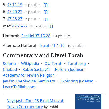
5:
47:11-19
·
9 p’sukim
6:
47:20-22
·
3 p’sukim
7:
47:23-27
·
5 p’sukim
maf:
47:25-27
·
3 p’sukim
Haftarah:
Ezekiel 37:15-28
·
14 p’sukim
Alternate Haftarah:
Isaiah 41:1-10
·
10 p’sukim
Commentary and Divrei Torah
Sefaria
Wikipedia
OU Torah
Torah.org
Chabad
Rabbi Sacks z”l
Reform Judaism
Academy for Jewish Religion
Jewish Theological Seminary
Exploring Judaism
LearnTefillah.com
Vayigash: The JPS B’nai Mitzvah
Torah Commentary
by Rabbi