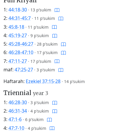
Full Kriyah
1:
44:18-30
·
13 p’sukim
2:
44:31-45:7
·
11 p’sukim
3:
45:8-18
·
11 p’sukim
4:
45:19-27
·
9 p’sukim
5:
45:28-46:27
·
28 p’sukim
6:
46:28-47:10
·
17 p’sukim
7:
47:11-27
·
17 p’sukim
maf:
47:25-27
·
3 p’sukim
Haftarah:
Ezekiel 37:15-28
·
14 p’sukim
Triennial
year 3
1:
46:28-30
·
3 p’sukim
2:
46:31-34
·
4 p’sukim
3:
47:1-6
·
6 p’sukim
4:
47:7-10
·
4 p’sukim