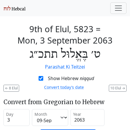
9th of Elul, 5823
=
Mon, 3 September 2063
ט׳ בֶּאֱלוּל תתכ״ג
Parashat Ki Teitzei
Show Hebrew
niqqud
Convert today’s date
←
8 Elul
10 Elul
→
Convert from Gregorian to Hebrew
Day
Month
Year