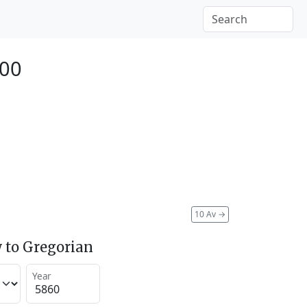
100
10 Av
→
 to Gregorian
Year