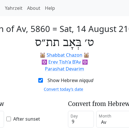
h
Yahrzeit
About
Help
h of Av, 5860
=
Sat, 14 August 2
ט׳ בְּאָב תת״ס
🕍
Shabbat Chazon
🕍
✡️
Erev Tish’a B’Av
✡️
Parashat Devarim
Show Hebrew
niqqud
Convert today’s date
ew
Convert from Hebrew
Day
Month
After sunset