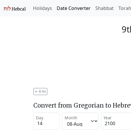
Holidays
Date Converter
Shabbat
Tora
9t
←
8 Av
Convert from Gregorian to Hebr
Day
Month
Year