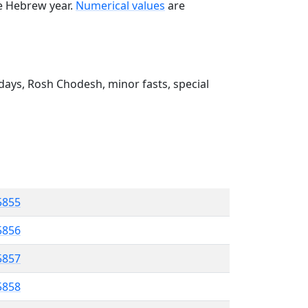
he Hebrew year.
Numerical values
are
ays, Rosh Chodesh, minor fasts, special
5855
5856
 5857
5858