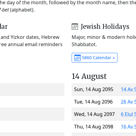
 the day of the month, followed by the month name, then t
f-bet
(alphabet).
dar
Jewish Holidays
) and Yizkor dates, Hebrew
Major, minor & modern holid
Free annual email reminders
Shabbatot.
5860 Calendar »
14 August
Sun, 14 Aug 2095
14 Av 
Tue, 14 Aug 2096
26 Av 
Wed, 14 Aug 2097
6 Elul
Thu, 14 Aug 2098
16 Av 