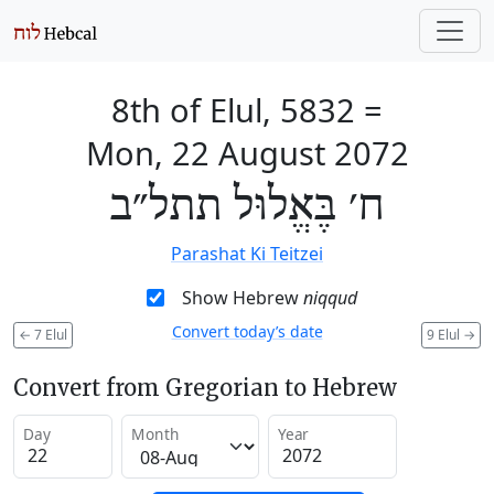
8th of Elul, 5832
=
Mon, 22 August 2072
ח׳ בֶּאֱלוּל תתל״ב
Parashat Ki Teitzei
Show Hebrew
niqqud
Convert today’s date
←
7 Elul
9 Elul
→
Convert from Gregorian to Hebrew
Day
Month
Year