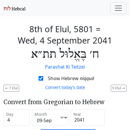
8th of Elul, 5801
=
Wed, 4 September 2041
ח׳ בֶּאֱלוּל תת״א
Parashat Ki Teitzei
Show Hebrew
niqqud
Convert today’s date
←
7 Elul
9 Elul
→
Convert from Gregorian to Hebrew
Day
Month
Year