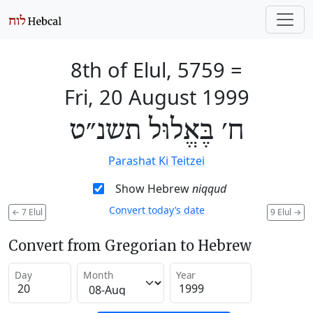
8th of Elul, 5759
=
Fri, 20 August 1999
ח׳ בֶּאֱלוּל תשנ״ט
Parashat Ki Teitzei
Show Hebrew
niqqud
Convert today’s date
←
7 Elul
9 Elul
→
Convert from Gregorian to Hebrew
Day
Month
Year