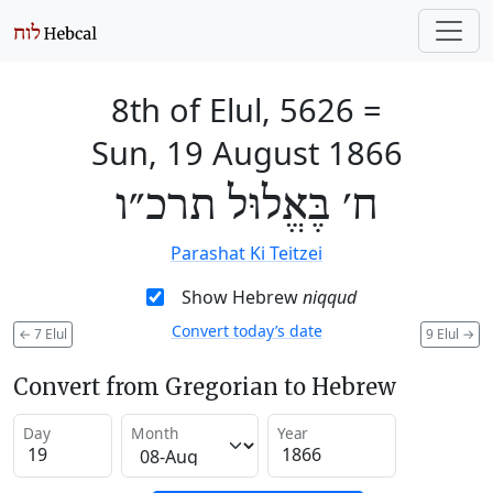
8th of Elul, 5626
=
Sun, 19 August 1866
ח׳ בֶּאֱלוּל תרכ״ו
Parashat Ki Teitzei
Show Hebrew
niqqud
Convert today’s date
←
7 Elul
9 Elul
→
Convert from Gregorian to Hebrew
Day
Month
Year