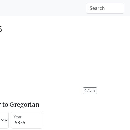
5
9 Av
→
 to Gregorian
Year