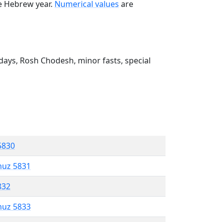
he Hebrew year.
Numerical values
are
ays, Rosh Chodesh, minor fasts, special
5830
muz 5831
832
muz 5833