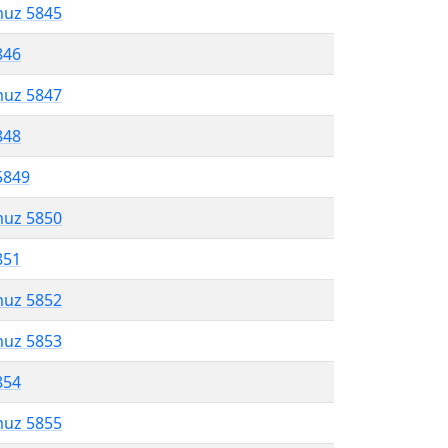
muz 5845
846
muz 5847
848
5849
muz 5850
851
muz 5852
muz 5853
854
muz 5855