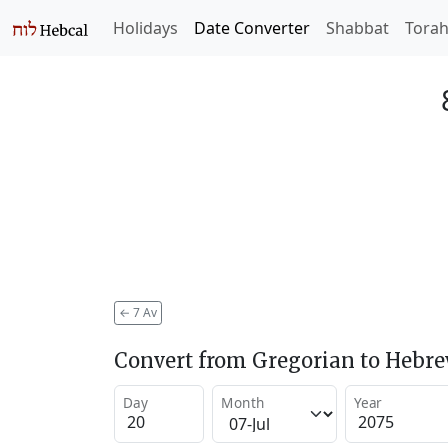
Holidays
Date Converter
Shabbat
Tora
←
7 Av
Convert from Gregorian to Hebr
Day
Month
Year