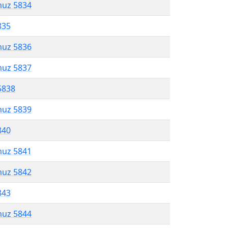
muz 5834
835
muz 5836
muz 5837
5838
muz 5839
840
muz 5841
muz 5842
843
muz 5844