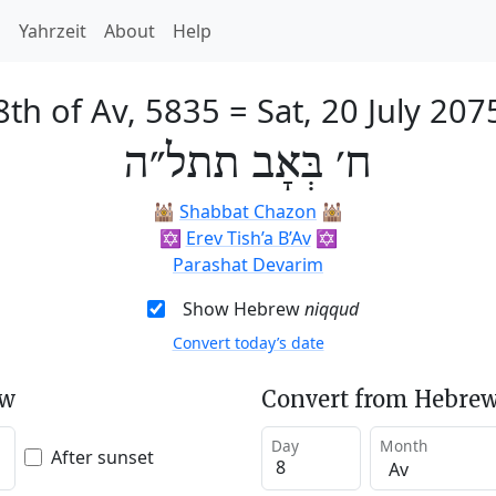
h
Yahrzeit
About
Help
8th of Av, 5835
=
Sat, 20 July 207
ח׳ בְּאָב תתל״ה
🕍
Shabbat Chazon
🕍
✡️
Erev Tish’a B’Av
✡️
Parashat Devarim
Show Hebrew
niqqud
Convert today’s date
ew
Convert from Hebrew
Day
Month
After sunset