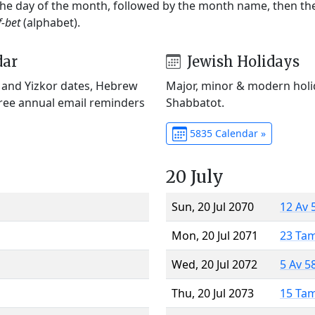
 the day of the month, followed by the month name, then t
f-bet
(alphabet).
dar
Jewish Holidays
) and Yizkor dates, Hebrew
Major, minor & modern holid
Free annual email reminders
Shabbatot.
5835 Calendar »
20 July
Sun, 20 Jul 2070
12 Av 
Mon, 20 Jul 2071
23 Ta
Wed, 20 Jul 2072
5 Av 5
Thu, 20 Jul 2073
15 Ta