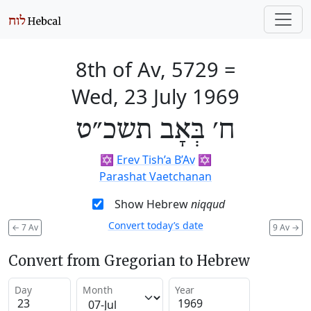
8th of Av, 5729
=
Wed, 23 July 1969
ח׳ בְּאָב תשכ״ט
✡️
Erev Tish’a B’Av
✡️
Parashat Vaetchanan
Show Hebrew
niqqud
Convert today’s date
←
7 Av
9 Av
→
Convert from Gregorian to Hebrew
Day
Month
Year