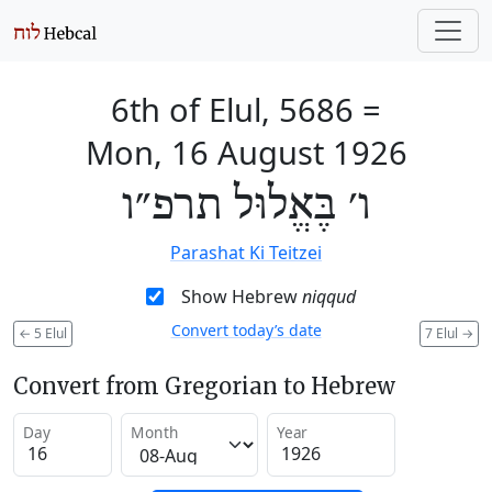
6th of Elul, 5686
=
Mon, 16 August 1926
ו׳ בֶּאֱלוּל תרפ״ו
Parashat Ki Teitzei
Show Hebrew
niqqud
Convert today’s date
←
5 Elul
7 Elul
→
Convert from Gregorian to Hebrew
Day
Month
Year