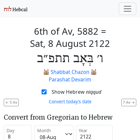
6th of Av, 5882
=
Sat, 8 August 2122
ו׳ בְּאָב תתפ״ב
🕍
Shabbat Chazon
🕍
Parashat Devarim
Show Hebrew
niqqud
Convert today’s date
←
5 Av
7 Av
→
Convert from Gregorian to Hebrew
Day
Month
Year