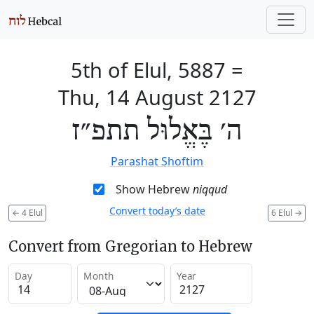
5th of Elul, 5887
=
Thu, 14 August 2127
ה׳ בֶּאֱלוּל תתפ״ז
Parashat Shoftim
Show Hebrew
niqqud
Convert today’s date
←
4 Elul
6 Elul
→
Convert from Gregorian to Hebrew
Day
Month
Year