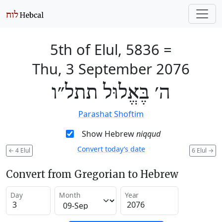
5th of Elul, 5836
=
Thu, 3 September 2076
ה׳ בֶּאֱלוּל תתל״ו
Parashat Shoftim
Show Hebrew
niqqud
Convert today’s date
←
4 Elul
6 Elul
→
Convert from Gregorian to Hebrew
Day
Month
Year