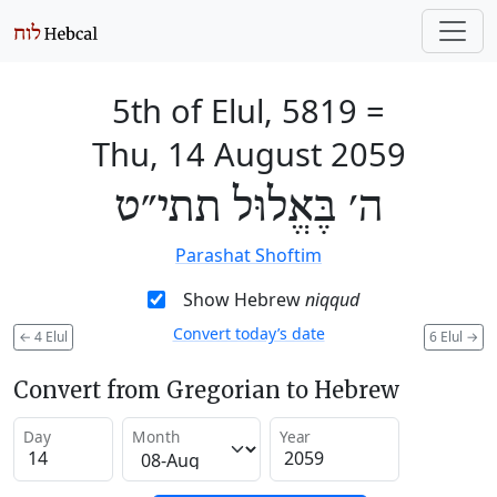
5th of Elul, 5819
=
Thu, 14 August 2059
ה׳ בֶּאֱלוּל תתי״ט
Parashat Shoftim
Show Hebrew
niqqud
Convert today’s date
←
4 Elul
6 Elul
→
Convert from Gregorian to Hebrew
Day
Month
Year