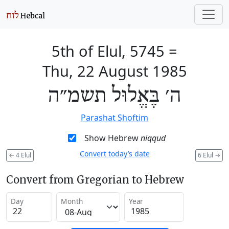
5th of Elul, 5745
=
Thu, 22 August 1985
ה׳ בֶּאֱלוּל תשמ״ה
Parashat Shoftim
Show Hebrew
niqqud
Convert today’s date
←
4 Elul
6 Elul
→
Convert from Gregorian to Hebrew
Day
Month
Year