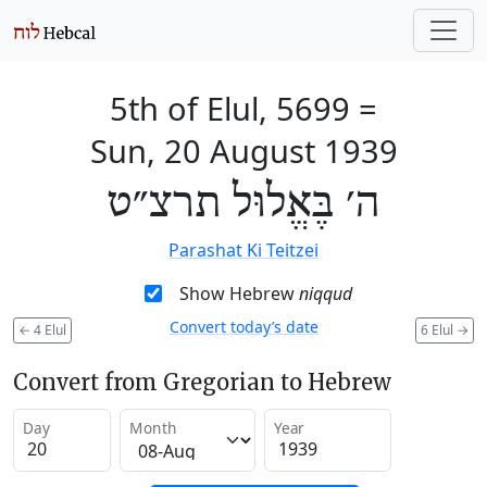
5th of Elul, 5699
=
Sun, 20 August 1939
ה׳ בֶּאֱלוּל תרצ״ט
Parashat Ki Teitzei
Show Hebrew
niqqud
Convert today’s date
←
4 Elul
6 Elul
→
Convert from Gregorian to Hebrew
Day
Month
Year