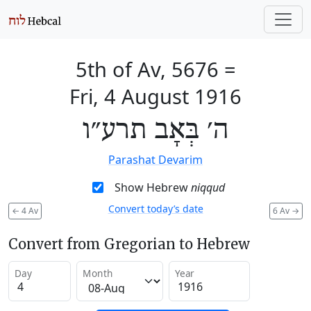
5th of Av, 5676
=
Fri, 4 August 1916
ה׳ בְּאָב תרע״ו
Parashat Devarim
Show Hebrew
niqqud
Convert today’s date
←
4 Av
6 Av
→
Convert from Gregorian to Hebrew
Day
Month
Year