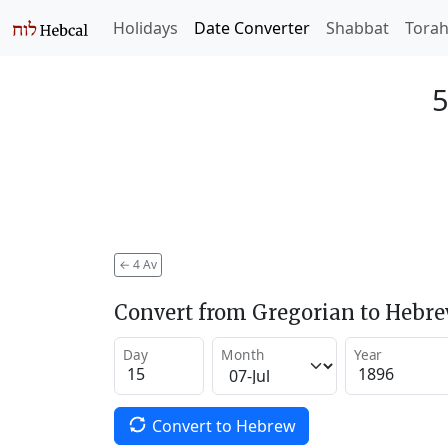
Holidays
Date Converter
Shabbat
Tora
5
←
4 Av
Convert from Gregorian to Hebr
Day
Month
Year
Convert to Hebrew