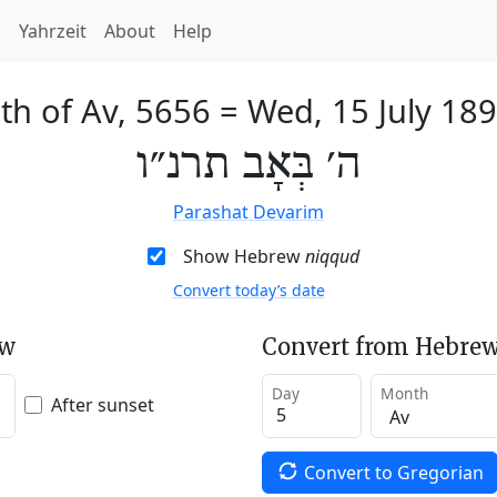
h
Yahrzeit
About
Help
th of Av, 5656
=
Wed, 15 July 18
ה׳ בְּאָב תרנ״ו
Parashat Devarim
Show Hebrew
niqqud
Convert today’s date
ew
Convert from Hebrew
Day
Month
After sunset
Convert to Gregorian