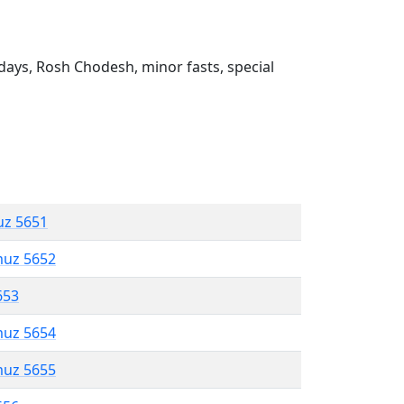
ays, Rosh Chodesh, minor fasts, special
uz 5651
muz 5652
653
muz 5654
muz 5655