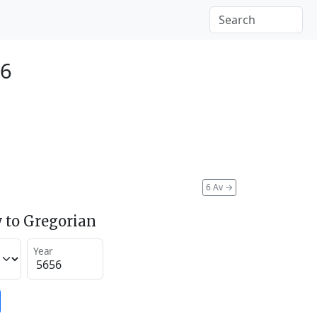
96
6 Av
→
 to Gregorian
Year