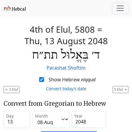
4th of Elul, 5808
=
Thu, 13 August 2048
ד׳ בֶּאֱלוּל תת״ח
Parashat Shoftim
Show Hebrew
niqqud
Convert today’s date
←
3 Elul
5 Elul
→
Convert from Gregorian to Hebrew
Day
Month
Year