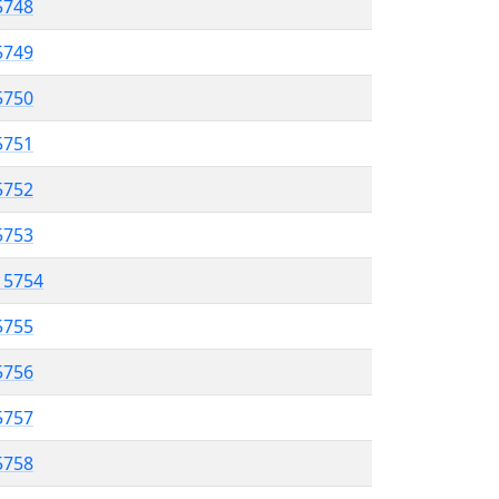
 5748
5749
5750
 5751
5752
 5753
l 5754
5755
 5756
5757
5758