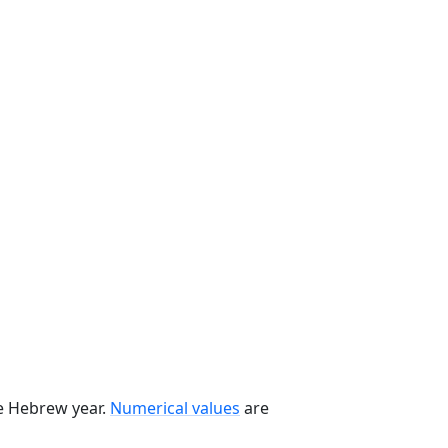
he Hebrew year.
Numerical values
are