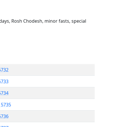
ays, Rosh Chodesh, minor fasts, special
 5732
5733
5734
l 5735
5736