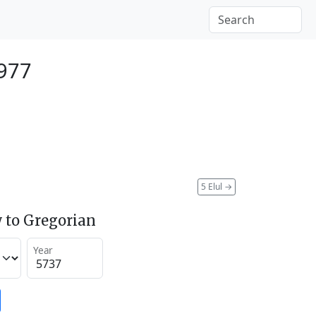
977
5 Elul
→
 to Gregorian
Year