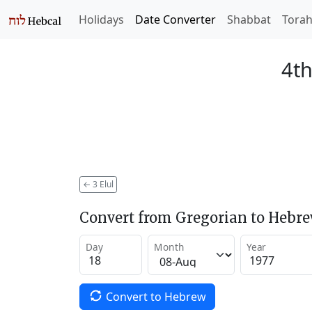
Holidays
Date Converter
Shabbat
Tora
4th
←
3 Elul
Convert from Gregorian to Hebr
Day
Month
Year
Convert to Hebrew