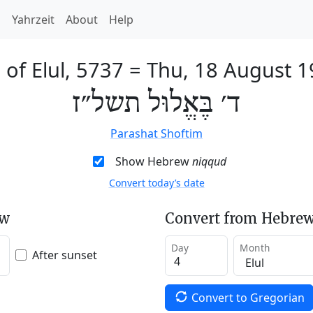
h
Yahrzeit
About
Help
 of Elul, 5737
=
Thu, 18 August 1
ד׳ בֶּאֱלוּל תשל״ז
Parashat Shoftim
Show Hebrew
niqqud
Convert today’s date
ew
Convert from Hebrew
Day
Month
After sunset
Convert to Gregorian