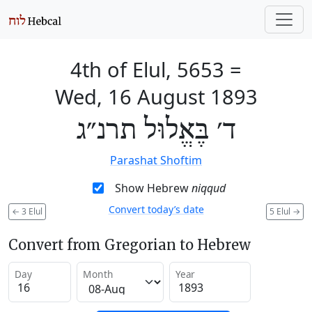
4th of Elul, 5653
=
Wed, 16 August 1893
ד׳ בֶּאֱלוּל תרנ״ג
Parashat Shoftim
Show Hebrew
niqqud
Convert today’s date
←
3 Elul
5 Elul
→
Convert from Gregorian to Hebrew
Day
Month
Year