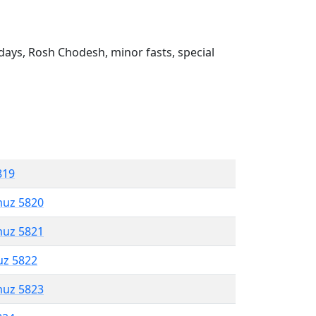
ays, Rosh Chodesh, minor fasts, special
819
muz 5820
muz 5821
uz 5822
muz 5823