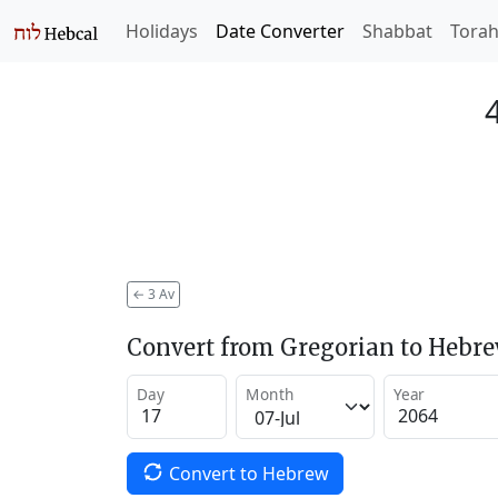
Holidays
Date Converter
Shabbat
Tora
←
3 Av
Convert from Gregorian to Hebr
Day
Month
Year
Convert to Hebrew