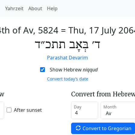
h
Yahrzeit
About
Help
4th of Av, 5824
=
Thu, 17 July 206
ד׳ בְּאָב תתכ״ד
Parashat Devarim
Show Hebrew
niqqud
Convert today’s date
ew
Convert from Hebrew
Day
Month
After sunset
Convert to Gregorian