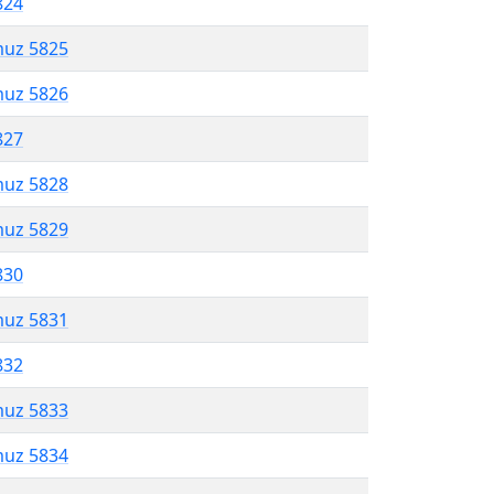
824
muz 5825
muz 5826
827
muz 5828
muz 5829
830
muz 5831
832
muz 5833
muz 5834