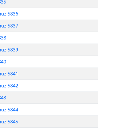
835
muz 5836
muz 5837
838
muz 5839
840
muz 5841
muz 5842
843
muz 5844
muz 5845