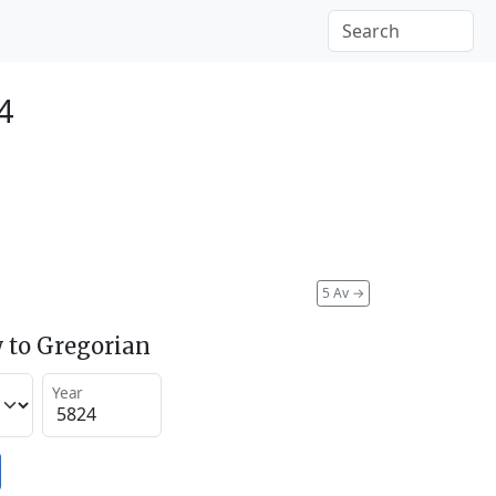
4
5 Av
→
 to Gregorian
Year