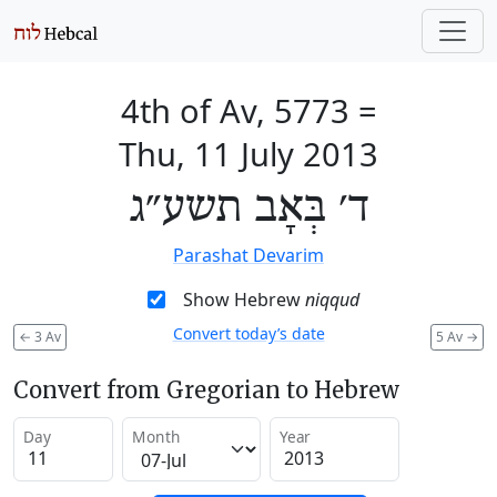
4th of Av, 5773
=
Thu, 11 July 2013
ד׳ בְּאָב תשע״ג
Parashat Devarim
Show Hebrew
niqqud
Convert today’s date
←
3 Av
5 Av
→
Convert from Gregorian to Hebrew
Day
Month
Year