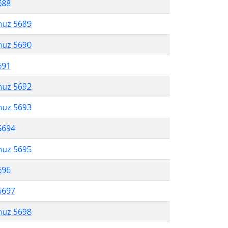
688
muz 5689
muz 5690
691
muz 5692
muz 5693
5694
muz 5695
696
5697
muz 5698