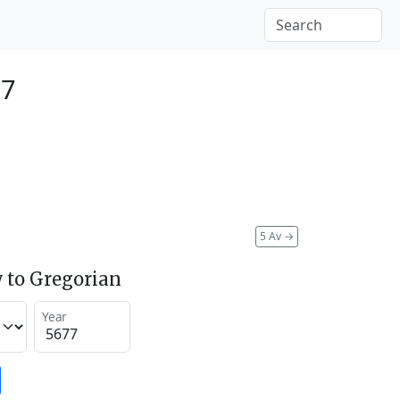
17
5 Av
→
 to Gregorian
Year