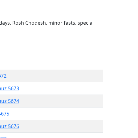
ays, Rosh Chodesh, minor fasts, special
672
muz 5673
muz 5674
5675
muz 5676