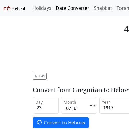
Holidays
Date Converter
Shabbat
Tora
4
←
3 Av
Convert from Gregorian to Hebr
Day
Month
Year
Convert to Hebrew