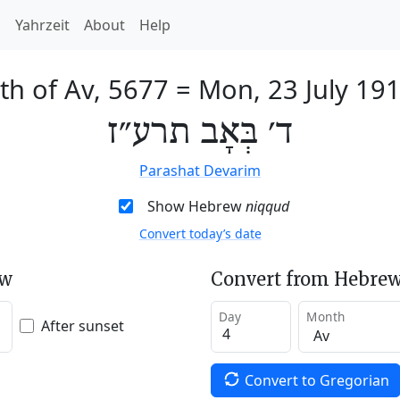
h
Yahrzeit
About
Help
th of Av, 5677
=
Mon, 23 July 19
ד׳ בְּאָב תרע״ז
Parashat Devarim
Show Hebrew
niqqud
Convert today’s date
ew
Convert from Hebrew
Day
Month
After sunset
Convert to Gregorian