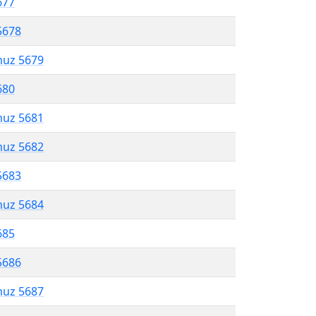
677
5678
muz 5679
680
muz 5681
muz 5682
5683
muz 5684
685
5686
muz 5687