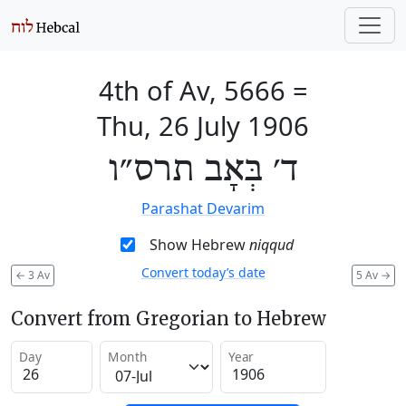
4th of Av, 5666
=
Thu, 26 July 1906
ד׳ בְּאָב תרס״ו
Parashat Devarim
Show Hebrew
niqqud
Convert today’s date
←
3 Av
5 Av
→
Convert from Gregorian to Hebrew
Day
Month
Year