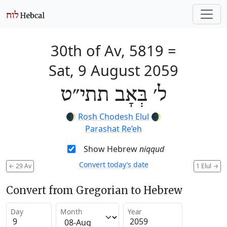
30th of Av, 5819
=
Sat, 9 August 2059
ל׳ בְּאָב תתי״ט
🌒
Rosh Chodesh Elul
🌒
Parashat Re’eh
Show Hebrew
niqqud
Convert today’s date
←
29 Av
1 Elul
→
Convert from Gregorian to Hebrew
Day
Month
Year