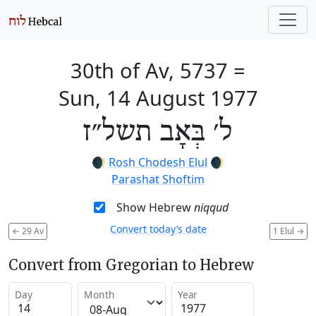
30th of Av, 5737
=
Sun, 14 August 1977
ל׳ בְּאָב תשל״ז
🌒
Rosh Chodesh Elul
🌒
Parashat Shoftim
Show Hebrew
niqqud
Convert today’s date
←
29 Av
1 Elul
→
Convert from Gregorian to Hebrew
Day
Month
Year