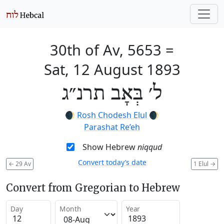
30th of Av, 5653
=
Sat, 12 August 1893
ל׳ בְּאָב תרנ״ג
🌒
Rosh Chodesh Elul
🌒
Parashat Re’eh
Show Hebrew
niqqud
Convert today’s date
←
29 Av
1 Elul
→
Convert from Gregorian to Hebrew
Day
Month
Year