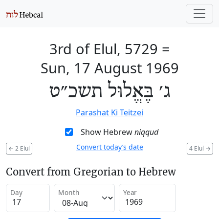
3rd of Elul, 5729
=
Sun, 17 August 1969
ג׳ בֶּאֱלוּל תשכ״ט
Parashat Ki Teitzei
Show Hebrew
niqqud
Convert today’s date
←
2 Elul
4 Elul
→
Convert from Gregorian to Hebrew
Day
Month
Year