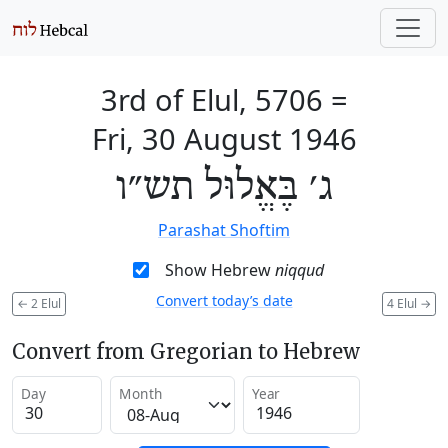
3rd of Elul, 5706
=
Fri, 30 August 1946
ג׳ בֶּאֱלוּל תש״ו
Parashat Shoftim
Show Hebrew
niqqud
Convert today’s date
←
2 Elul
4 Elul
→
Convert from Gregorian to Hebrew
Day
Month
Year