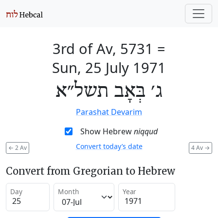
3rd of Av, 5731
=
Sun, 25 July 1971
ג׳ בְּאָב תשל״א
Parashat Devarim
Show Hebrew
niqqud
Convert today’s date
←
2 Av
4 Av
→
Convert from Gregorian to Hebrew
Day
Month
Year