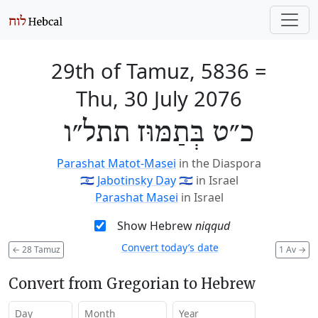
29th of Tamuz, 5836
=
Thu, 30 July 2076
כ״ט בְּתַמּוּז תתל״ו
Parashat Matot-Masei
in the Diaspora
🇮🇱
Jabotinsky Day
🇮🇱
in Israel
Parashat Masei
in Israel
Show Hebrew
niqqud
Convert today’s date
←
28 Tamuz
1 Av
→
Convert from Gregorian to Hebrew
Day
Month
Year