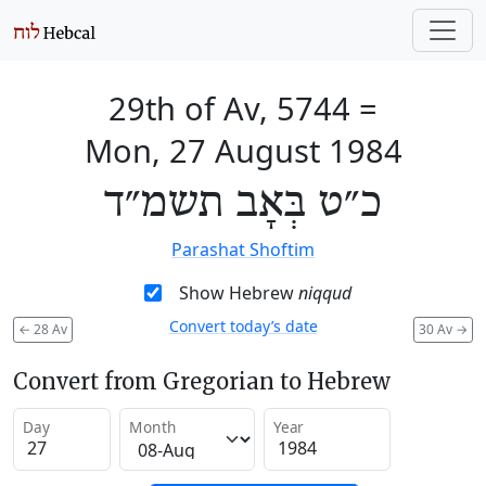
29th of Av, 5744
=
Mon, 27 August 1984
כ״ט בְּאָב תשמ״ד
Parashat Shoftim
Show Hebrew
niqqud
Convert today’s date
←
28 Av
30 Av
→
Convert from Gregorian to Hebrew
Day
Month
Year