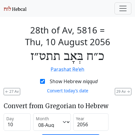
28th of Av, 5816
=
Thu, 10 August 2056
כ״ח בְּאָב תתט״ז
Parashat Re’eh
Show Hebrew
niqqud
Convert today’s date
←
27 Av
29 Av
→
Convert from Gregorian to Hebrew
Day
Month
Year