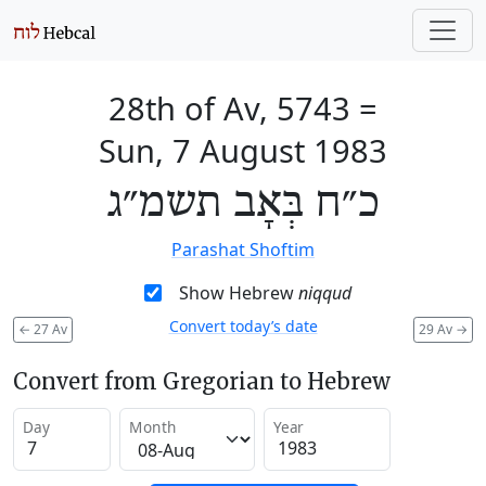
28th of Av, 5743
=
Sun, 7 August 1983
כ״ח בְּאָב תשמ״ג
Parashat Shoftim
Show Hebrew
niqqud
Convert today’s date
←
27 Av
29 Av
→
Convert from Gregorian to Hebrew
Day
Month
Year