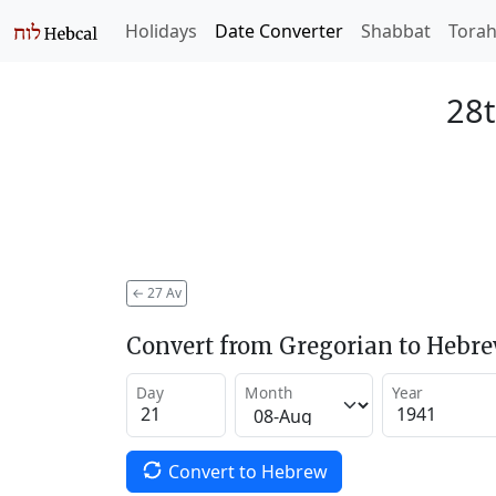
Holidays
Date Converter
Shabbat
Tora
28t
←
27 Av
Convert from Gregorian to Hebr
Day
Month
Year
Convert to Hebrew