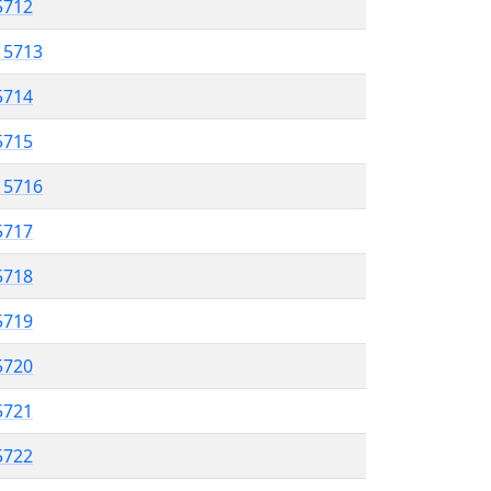
5712
l 5713
5714
 5715
l 5716
5717
 5718
5719
5720
 5721
5722