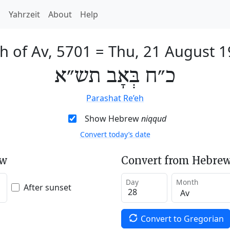
h
Yahrzeit
About
Help
h of Av, 5701
=
Thu, 21 August 
כ״ח בְּאָב תש״א
Parashat Re’eh
Show Hebrew
niqqud
Convert today’s date
ew
Convert from Hebrew
Day
Month
After sunset
Convert to Gregorian