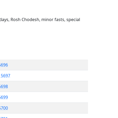
ays, Rosh Chodesh, minor fasts, special
 5696
l 5697
5698
 5699
5700