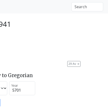
1941
29 Av
→
 to Gregorian
Year