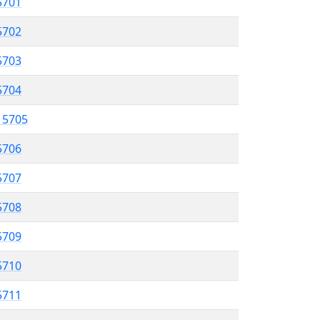
5701
 5702
5703
 5704
l 5705
5706
 5707
5708
5709
 5710
5711