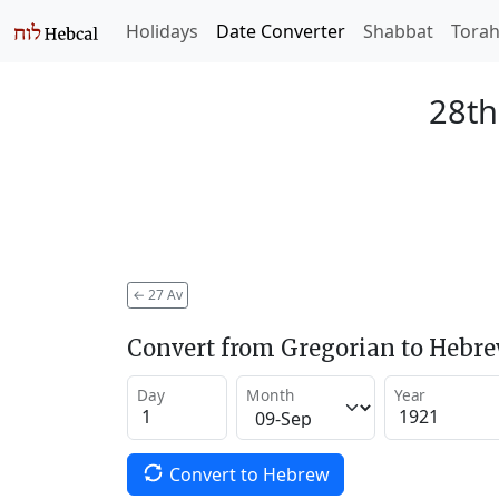
Holidays
Date Converter
Shabbat
Tora
28th
←
27 Av
Convert from Gregorian to Hebr
Day
Month
Year
Convert to Hebrew