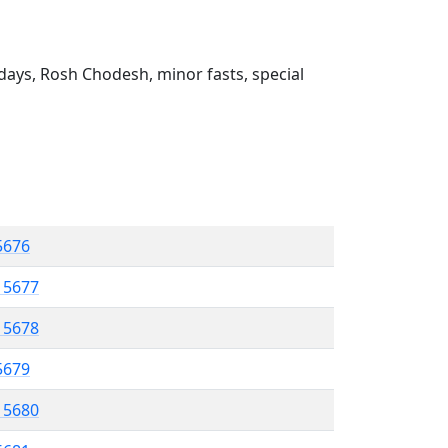
ays, Rosh Chodesh, minor fasts, special
 5676
l 5677
l 5678
 5679
l 5680