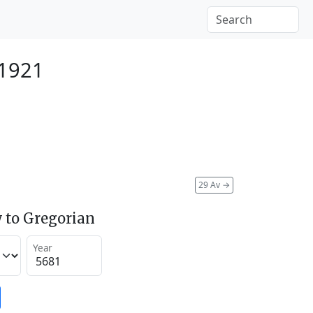
 1921
29 Av
→
 to Gregorian
Year