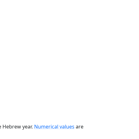
he Hebrew year.
Numerical values
are