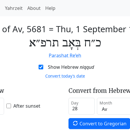
h
Yahrzeit
About
Help
 of Av, 5681
=
Thu, 1 September
כ״ח בְּאָב תרפ״א
Parashat Re’eh
Show Hebrew
niqqud
Convert today’s date
ew
Convert from Hebrew
Day
Month
After sunset
Convert to Gregorian