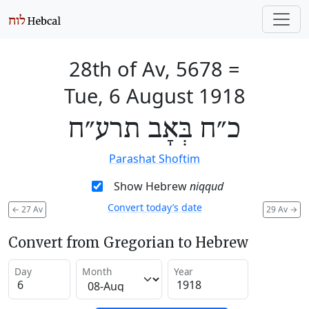
28th of Av, 5678
=
Tue, 6 August 1918
כ״ח בְּאָב תרע״ח
Parashat Shoftim
Show Hebrew
niqqud
Convert today’s date
←
27 Av
29 Av
→
Convert from Gregorian to Hebrew
Day
Month
Year