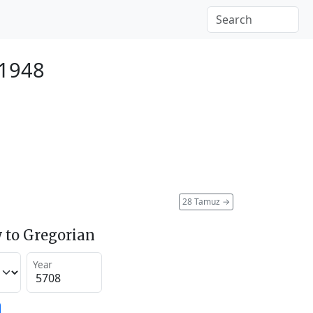
 1948
28 Tamuz
→
 to Gregorian
Year