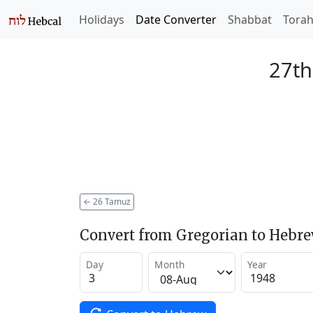
Holidays
Date Converter
Shabbat
Tora
27th
←
26 Tamuz
Convert from Gregorian to Hebr
Day
Month
Year