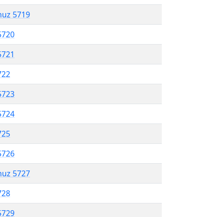
muz 5719
5720
5721
722
5723
5724
725
5726
muz 5727
728
5729