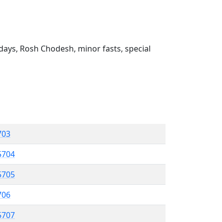
ays, Rosh Chodesh, minor fasts, special
703
5704
5705
706
5707