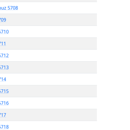
muz 5708
709
5710
711
5712
5713
714
5715
5716
717
5718