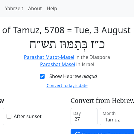
h
Yahrzeit
About
Help
 of Tamuz, 5708
=
Tue, 3 August
כ״ז בְּתַמּוּז תש״ח
Parashat Matot-Masei
in the Diaspora
Parashat Masei
in Israel
Show Hebrew
niqqud
Convert today’s date
ew
Convert from Hebrew
Day
Month
After sunset