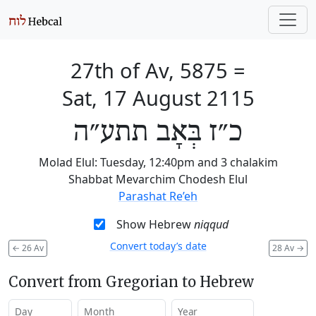
27th of Av, 5875
=
Sat, 17 August 2115
כ״ז בְּאָב תתע״ה
Molad Elul: Tuesday, 12:40pm and 3 chalakim
Shabbat Mevarchim Chodesh Elul
Parashat Re’eh
Show Hebrew
niqqud
Convert today’s date
←
26 Av
28 Av
→
Convert from Gregorian to Hebrew
Day
Month
Year